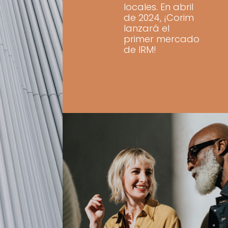
locales. En abril
de 2024, ¡Corim
lanzará el
primer mercado
de IRM!