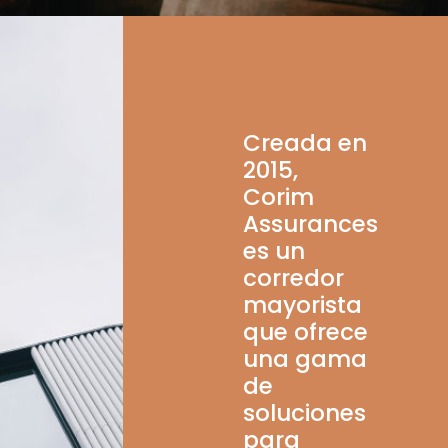
Creada en
2015,
Corim
Assurances
es un
corredor
mayorista
que ofrece
una gama
de
soluciones
para