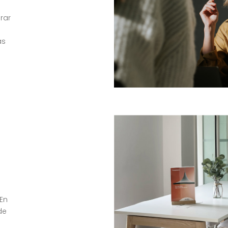
rar
as
 En
de