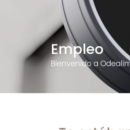
Empleo
Bienvenido a Odealim