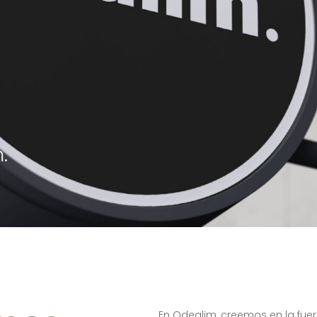
.
En Odealim, creemos en la fue