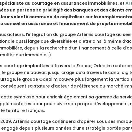
 spécialiste du courtage en assurances immobilières, et
Ar
s un partenaire privilégié des banques et des clients em
 leur volonté commune de capitaliser sur la complémentarit
u conseil en assurance et financement de projets immobil
deux acteurs, l’intégration du groupe Artémis courtage au sei
tionale aussi large que diversifiée et d’être ainsi à même d
 immobilière, depuis la recherche d’un financement à celle d’
 multirisque immeuble…).
courtage implantées à travers la France, Odealim renforce si
le groupe ne pouvait jusqu’ici agir qu’à travers le canal digita
ourtage, le groupe Odealim couvre plus largement la verticale 
r conséquent sa stature d’acteur de référence du marché immo
e cette symbiose pour enrichir également sa gamme de servi
supplémentaires pour poursuivre son propre développement,
 territoire français.
 2009, Artémis courtage continuera d’opérer sous ses marques
 engagé depuis plusieurs années d’une stratégie portée par 