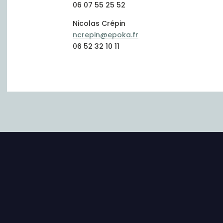
06 07 55 25 52
Nicolas Crépin
ncrepin@epoka.fr
06 52 32 10 11