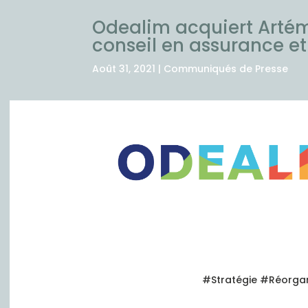
Odealim acquiert Artém
conseil en assurance et
Août 31, 2021
|
Communiqués de Presse
#Stratégie #Réorga