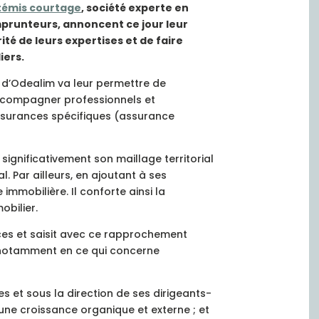
témis courtage
, société experte en
prunteurs, annoncent ce jour leur
é de leurs expertises et de faire
iers.
n d’Odealim va leur permettre de
’accompagner professionnels et
assurances spécifiques (assurance
gnificativement son maillage territorial
l. Par ailleurs, en ajoutant à ses
immobilière. Il conforte ainsi la
bilier.
ces et saisit avec ce rapprochement
 notamment en ce qui concerne
 et sous la direction de ses dirigeants-
une croissance organique et externe ; et