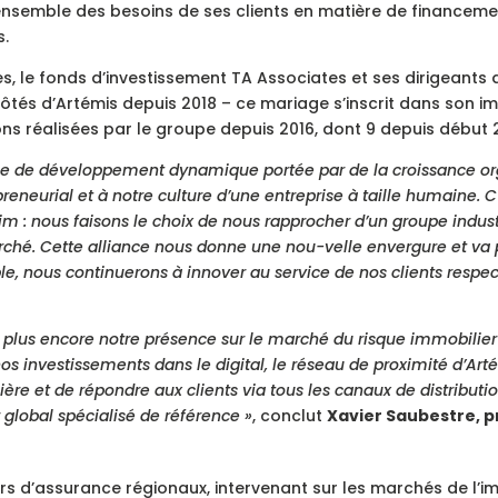
ensemble des besoins de ses clients en matière de financemen
s.
s, le fonds d’investissement TA Associates et ses dirigeants 
côtés d’Artémis depuis 2018 – ce mariage s’inscrit dans son
ons réalisées par le groupe depuis 2016, dont 9 depuis début 
ue de développement dynamique portée par de la croissance org
epreneurial et à notre culture d’une entreprise à taille humaine
 : nous faisons le choix de nous rapprocher d’un groupe industr
arché. Cette alliance nous donne une nou-velle envergure et v
, nous continuerons à innover au service de nos clients respec-
 plus encore notre présence sur le marché du risque immobilie
nos investissements dans le digital, le réseau de proximité d’Ar
ère et de répondre aux clients via tous les canaux de distributio
 global spécialisé de référence »
, conclut
Xavier Saubestre, p
s d’assurance régionaux, intervenant sur les marchés de l’im