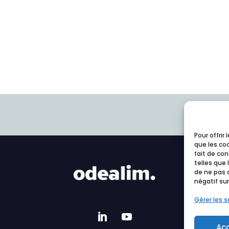
Pour offrir
que les co
fait de co
telles que 
de ne pas 
négatif sur
Gérer les s
Ac