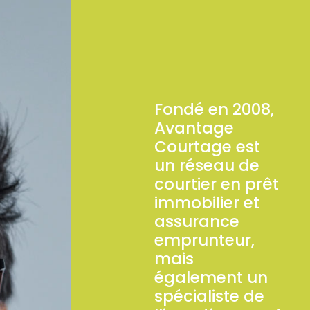
Fondé en 2008,
Avantage
Courtage est
un réseau de
courtier en prêt
immobilier et
assurance
emprunteur,
mais
également un
spécialiste de