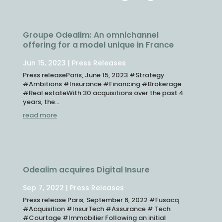
Groupe Odealim: An omnichannel
offering for a model unique in France
Jun 15, 2023
|
Press Releases
Press releaseParis, June 15, 2023 #Strategy
#Ambitions #Insurance #Financing #Brokerage
#Real estateWith 30 acquisitions over the past 4
years, the...
read more
Odealim acquires Digital Insure
Sep 7, 2022
|
Press Releases
Press release Paris, September 6, 2022 #Fusacq
#Acquisition #InsurTech #Assurance # Tech
#Courtage #Immobilier Following an initial