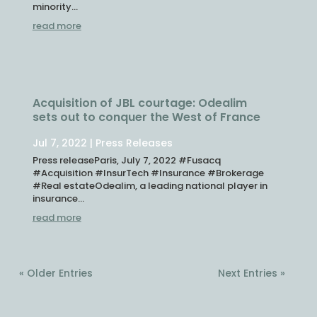
minority...
read more
Acquisition of JBL courtage: Odealim
sets out to conquer the West of France
Jul 7, 2022
|
Press Releases
Press releaseParis, July 7, 2022 #Fusacq
#Acquisition #InsurTech #Insurance #Brokerage
#Real estateOdealim, a leading national player in
insurance...
read more
« Older Entries
Next Entries »